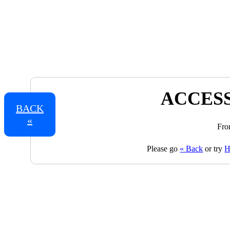
ACCESS
BACK
«
Fro
Please go
« Back
or try
H