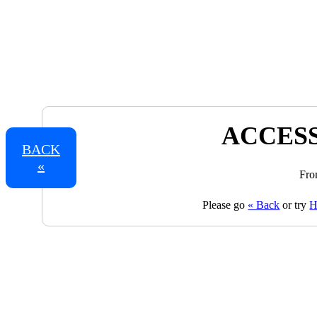
ACCESS
BACK
«
Fro
Please go
« Back
or try
H