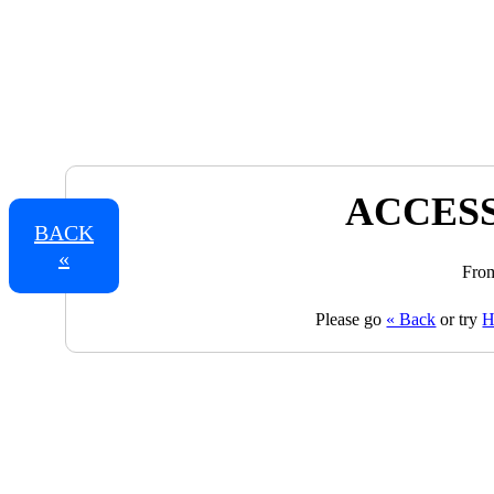
ACCESS
BACK
«
From
Please go
« Back
or try
H