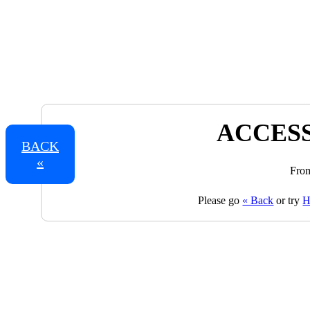
ACCESS
BACK
«
From
Please go
« Back
or try
H