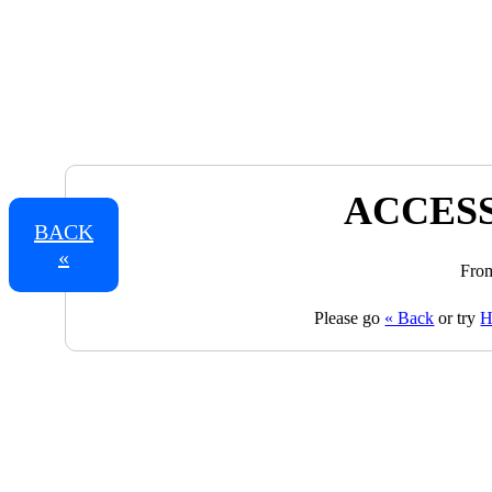
ACCESS
BACK
«
From
Please go
« Back
or try
H