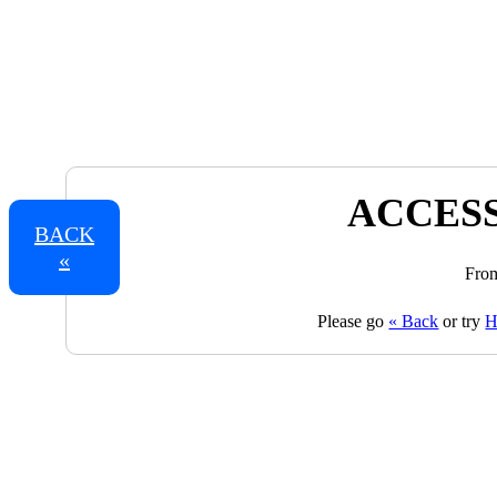
ACCESS
BACK
«
From
Please go
« Back
or try
H