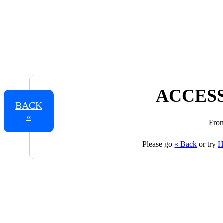
ACCESS
BACK
«
From
Please go
« Back
or try
H